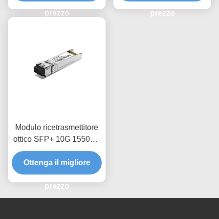
prezzo
prezzo
Modulo ricetrasmettitore
ottico SFP+ 10G 1550nm
40Km CDR/NCDR
Ottenga il migliore
prezzo