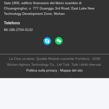
Sala 1905, edificio finanziario del libero scambio di
Chuangxinghui, n. 777 Guanggu 3rd Road, East Lake New
Technology Development Zone, Wuhan
Telefono
86-186-2704-0132
La Cina va bene. Qualità Modulo coerente Fornitore. -2026
Wuhan Agimux Technology Co., Ltd Tutti. Tutti i diritti riservati.
Politica sulla privacy
|
Mappa del sito