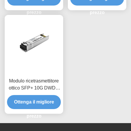
prezzo
prezzo
Modulo ricetrasmettitore
ottico SFP+ 10G DWDM
80Km CDR/NCDR
Ottenga il migliore
prezzo