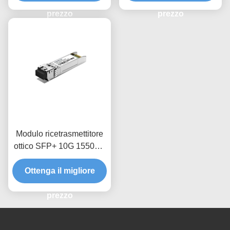
prezzo
prezzo
Modulo ricetrasmettitore
ottico SFP+ 10G 1550nm
40Km CDR/NCDR
Ottenga il migliore
prezzo