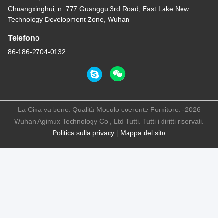
Chuangxinghui, n. 777 Guanggu 3rd Road, East Lake New
Technology Development Zone, Wuhan
Telefono
86-186-2704-0132
La Cina va bene. Qualità Modulo coerente Fornitore. -2026
Wuhan Agimux Technology Co., Ltd Tutti. Tutti i diritti riservati.
Politica sulla privacy
|
Mappa del sito