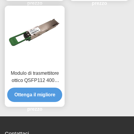
prezzo
prezzo
Modulo di trasmettitore
ottico QSFP112 400G
FR4 da 2 km
Ottenga il migliore
prezzo
Contattaci