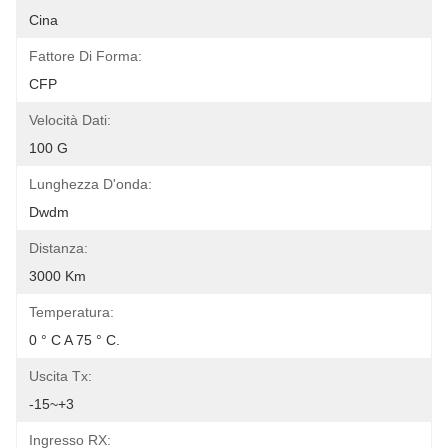
Cina
Fattore Di Forma:
CFP
Velocità Dati:
100 G
Lunghezza D'onda:
Dwdm
Distanza:
3000 Km
Temperatura:
0 ° C A 75 ° C.
Uscita Tx:
-15~+3
Ingresso RX: