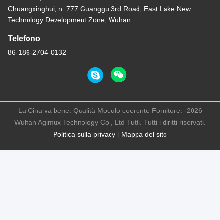
Chuangxinghui, n. 777 Guanggu 3rd Road, East Lake New
Technology Development Zone, Wuhan
Telefono
86-186-2704-0132
La Cina va bene. Qualità Modulo coerente Fornitore. -2026
Wuhan Agimux Technology Co., Ltd Tutti. Tutti i diritti riservati.
Politica sulla privacy
|
Mappa del sito