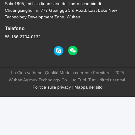
Sala 1905, edificio finanziario del libero scambio di
Chuangxinghui, n. 777 Guanggu 3rd Road, East Lake New
Technology Development Zone, Wuhan
Telefono
86-186-2704-0132
La Cina va bene. Qualità Modulo coerente Fornitore. -2025
Wuhan Agimux Technology Co., Ltd Tutti. Tutti i diritti riservati.
Politica sulla privacy
|
Mappa del sito