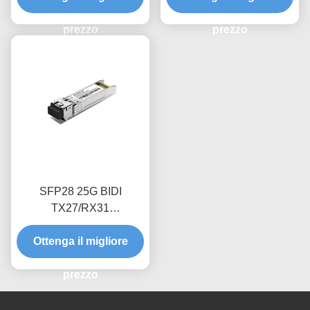
prezzo
prezzo
SFP28 25G BIDI
TX27/RX31
((TX31/RX27) Modulo
trasmettitore ottico da 40
Ottenga il migliore
km
prezzo