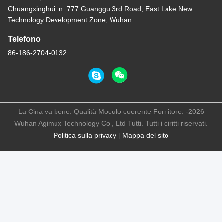
Chuangxinghui, n. 777 Guanggu 3rd Road, East Lake New
Technology Development Zone, Wuhan
Telefono
86-186-2704-0132
La Cina va bene. Qualità Modulo coerente Fornitore. -2026
Wuhan Agimux Technology Co., Ltd Tutti. Tutti i diritti riservati.
Politica sulla privacy
|
Mappa del sito