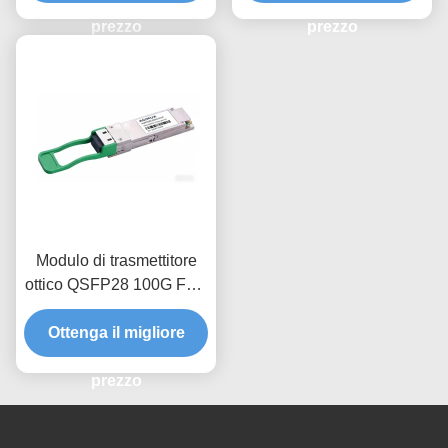
prezzo
prezzo
Modulo di trasmettitore
ottico QSFP28 100G FR1
1310nm 2Km
Ottenga il migliore
prezzo